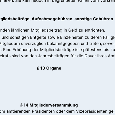
erliehen. Sie kann jedoch in begründeten Fällen vom Vors
itgliedsbeiträge, Aufnahmegebühren, sonstige Gebühren
nden jährlichen Mitgliedsbeitrag in Geld zu entrichten.
und sonstigen Entgelte sowie Einzelheiten zu deren Fälligke
tgliedern unverzüglich bekanntgegeben und treten, soweit 
t. Eine Erhöhung der Mitgliedsbeiträge ist spätestens bis 
eirats sind von den Jahresbeiträgen für die Dauer ihres Amt
§ 13 Organe
§ 14 Mitgliederversammlung
om amtierenden Präsidenten oder dem Vizepräsidenten gele