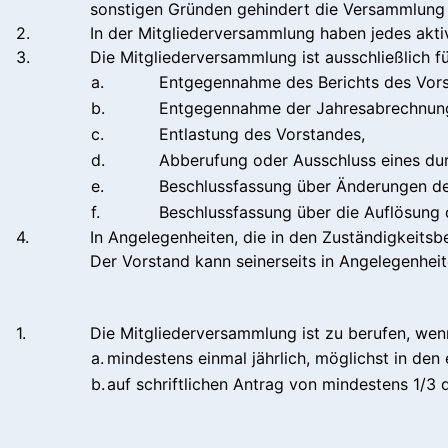
sonstigen Gründen gehindert die Versammlung z
2.
In der Mitgliederversammlung haben jedes aktiv
3.
Die Mitgliederversammlung ist ausschließlich f
a.
Entgegennahme des Berichts des Vors
b.
Entgegennahme der Jahresabrechnung
c.
Entlastung des Vorstandes,
d.
Abberufung oder Ausschluss eines dur
e.
Beschlussfassung über Änderungen de
f.
Beschlussfassung über die Auflösung 
4.
In Angelegenheiten, die in den Zuständigkeits
Der Vorstand kann seinerseits in Angelegenhei
1.
Die Mitgliederversammlung ist zu berufen, wenn
a.
mindestens einmal jährlich, möglichst in den
b.
auf schriftlichen Antrag von mindestens 1/3