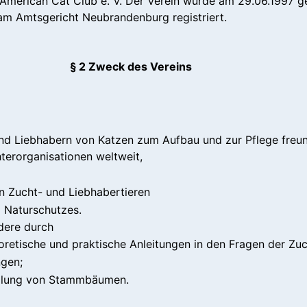
merican Cat Club e. V. Der Verein wurde am 29.06.1997 g
t am Amtsgericht Neubrandenburg registriert.
§ 2 Zweck des Vereins
d Liebhabern von Katzen zum Aufbau und zur Pflege freun
terorganisationen weltweit,
on Zucht- und Liebhabertieren
d Naturschutzes.
dere durch
oretische und praktische Anleitungen in den Fragen der Zu
ngen;
ellung von Stammbäumen.