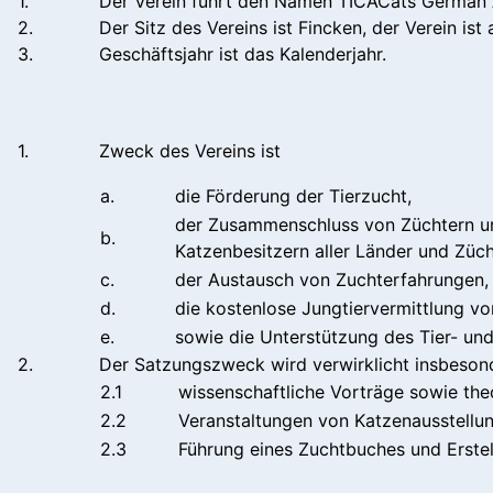
1.
Der Verein führt den Namen TICACats German A
2.
Der Sitz des Vereins ist Fincken, der Verein is
3.
Geschäftsjahr ist das Kalenderjahr.
1.
Zweck des Vereins ist
a.
die Förderung der Tierzucht,
der Zusammenschluss von Züchtern un
b.
Katzenbesitzern aller Länder und Züch
c.
der Austausch von Zuchterfahrungen,
d.
die kostenlose Jungtiervermittlung v
e.
sowie die Unterstützung des Tier- un
2.
Der Satzungszweck wird verwirklicht insbeson
2.1
wissenschaftliche Vorträge sowie the
2.2
Veranstaltungen von Katzenausstellu
2.3
Führung eines Zuchtbuches und Erst