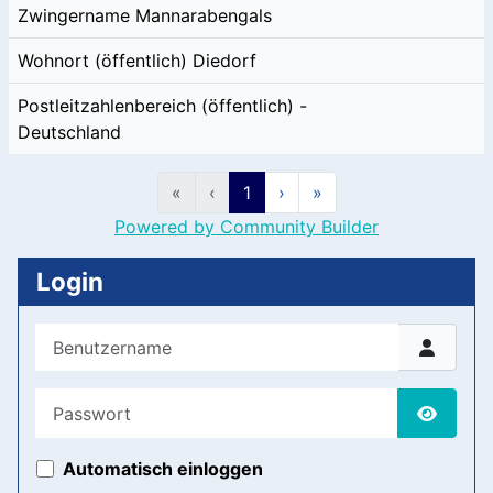
Zwingername
Mannarabengals
Wohnort (öffentlich)
Diedorf
Postleitzahlenbereich (öffentlich)
-
Deutschland
«
‹
1
›
»
Powered by Community Builder
Login
Benutzername
Passwort
Passwor
Automatisch einloggen