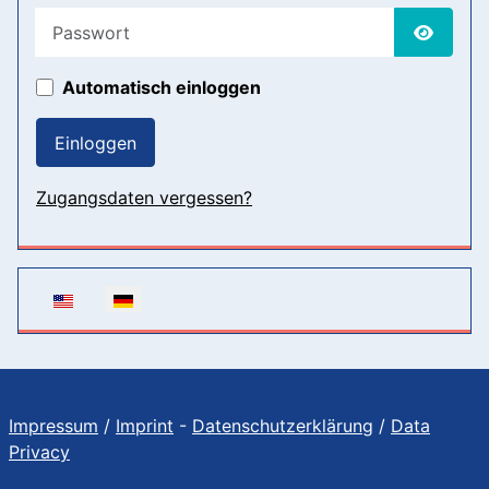
Passwort
Passwor
Automatisch einloggen
Einloggen
Zugangsdaten vergessen?
Sprache auswählen
Impressum
/
Imprint
-
Datenschutzerklärung
/
Data
Privacy