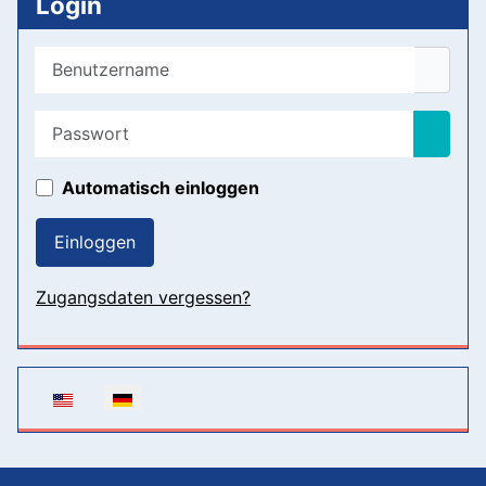
Login
Benutzername
Passwort
Passwo
Automatisch einloggen
Einloggen
Zugangsdaten vergessen?
Sprache auswählen