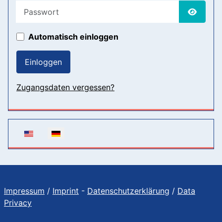
Passwort
Passwor
Automatisch einloggen
Einloggen
Zugangsdaten vergessen?
Sprache auswählen
Impressum
/
Imprint
-
Datenschutzerklärung
/
Data
Privacy