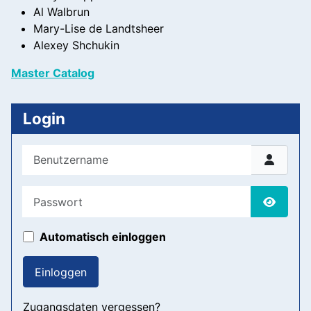
Al Walbrun
Mary-Lise de Landtsheer
Alexey Shchukin
Master Catalog
Login
Benutzername
Passwort
Passwor
Automatisch einloggen
Einloggen
Zugangsdaten vergessen?