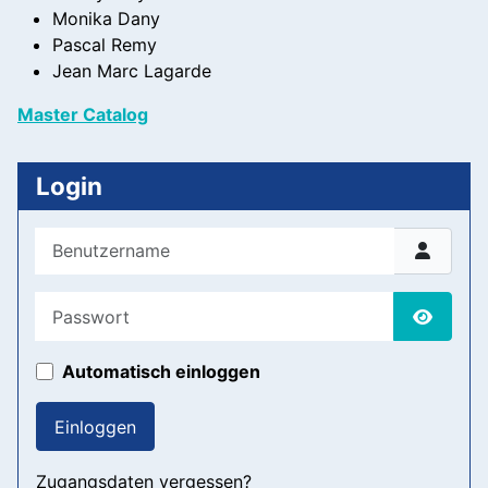
Monika Dany
Pascal Remy
Jean Marc Lagarde
Master Catalog
Login
Benutzername
Passwort
Passwor
Automatisch einloggen
Einloggen
Zugangsdaten vergessen?