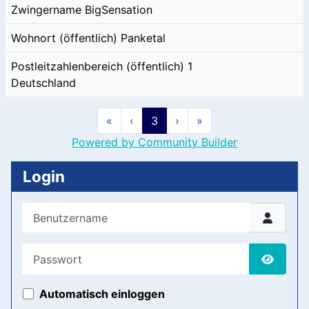
Zwingername
BigSensation
Wohnort (öffentlich)
Panketal
Postleitzahlenbereich (öffentlich)
1
Deutschland
«
‹
3
›
»
Powered by Community Builder
Login
Benutzername
Passwort
Passwor
Automatisch einloggen